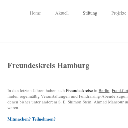
Home
Aktuell
Stiftung
Projekte
d Ben-Gurion Stiftung in Deutschland
Freundeskreis Hamburg
In den letzten Jahren haben sich
Freundeskreise
in
Berlin
,
Frankfur
finden regelmäßig Veranstaltungen und Fundraising-Abende zugunste
denen bisher unter anderem S. E. Shimon Stein, Ahmad Mansour u
waren.
Mitmachen? Teilnehmen?